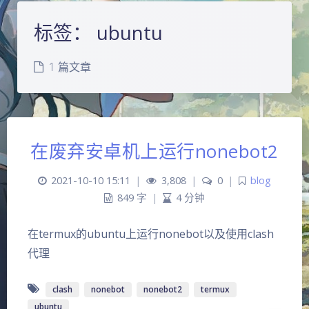
标签：
ubuntu
1 篇文章
在废弃安卓机上运行nonebot2
2021-10-10 15:11
|
3,808
|
0
|
blog
夜间模式
849 字
|
4 分钟
Sans Serif
Serif
在termux的ubuntu上运行nonebot以及使用clash
代理
浅阴影
深阴影
clash
nonebot
nonebot2
termux
关闭
日落
暗化
灰度
ubuntu